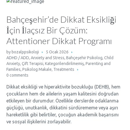
Bahçeşehir’de Dikkat Eksikliği
İçin İlaçsız Bir Çözüm:
Attentioner Dikkat Programı
by
bozalppsikoloji
5 Ocak 2026
ADHD / ADD
,
Anxiety and Stress
,
Bahçeşehir Psikolog
,
Child
Anxiety
,
Çift Terapisi
,
Kategorilendirilmemiş
,
Parenting and
Families
,
Psikolog Makale
,
Treatments
0 comments
Dikkat eksikliği ve hiperaktivite bozukluğu (DEHB), hem
çocukların hem de ailelerin yaşam kalitesini doğrudan
etkileyen bir durumdur. Özellikle derslerde odaklanma
güçlüğü, unutkanlık, dikkatini sürdürememe veya aşırı
hareketlilik gibi belirtiler, çocuğun akademik başarısını
ve sosyal ilişkilerini zorlayabilir.