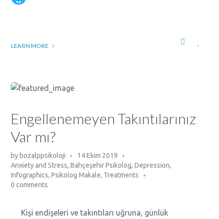
LEARN MORE
Engellenemeyen Takıntılarınız
Var mı?
by
bozalppsikoloji
14 Ekim 2019
Anxiety and Stress
,
Bahçeşehir Psikolog
,
Depression
,
Infographics
,
Psikolog Makale
,
Treatments
0 comments
Kişi endişeleri ve takıntıları uğruna, günlük