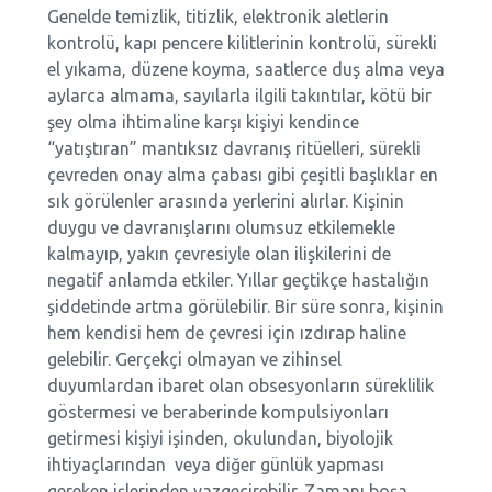
Genelde temizlik, titizlik, elektronik aletlerin
kontrolü, kapı pencere kilitlerinin kontrolü, sürekli
el yıkama, düzene koyma, saatlerce duş alma veya
aylarca almama, sayılarla ilgili takıntılar, kötü bir
şey olma ihtimaline karşı kişiyi kendince
“yatıştıran” mantıksız davranış ritüelleri, sürekli
çevreden onay alma çabası gibi çeşitli başlıklar en
sık görülenler arasında yerlerini alırlar. Kişinin
duygu ve davranışlarını olumsuz etkilemekle
kalmayıp, yakın çevresiyle olan ilişkilerini de
negatif anlamda etkiler. Yıllar geçtikçe hastalığın
şiddetinde artma görülebilir. Bir süre sonra, kişinin
hem kendisi hem de çevresi için ızdırap haline
gelebilir. Gerçekçi olmayan ve zihinsel
duyumlardan ibaret olan obsesyonların süreklilik
göstermesi ve beraberinde kompulsiyonları
getirmesi kişiyi işinden, okulundan, biyolojik
ihtiyaçlarından veya diğer günlük yapması
gereken işlerinden vazgeçirebilir. Zamanı boşa