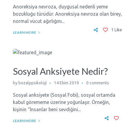
Anoreksiya nevroza, duygusal nedenli yeme
bozukluğu türüdür. Anoreksiya nevroza olan birey,
normal vücut ağırlığını...
1 Like
LEARN MORE
Sosyal Anksiyete Nedir?
by
bozalppsikoloji
14 Ekim 2019
0 comments
Sosyal anksiyete (Sosyal Fobi), sosyal ortamda
kabul görememe üzerine yoğunlaşır. Örneğin,
kişinin “İnsanlar beni sevdiğini...
LEARN MORE