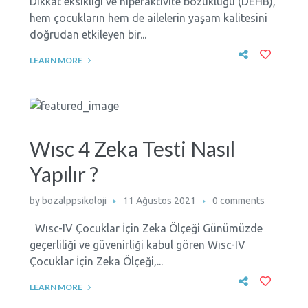
Dikkat eksikliği ve hiperaktivite bozukluğu (DEHB),
hem çocukların hem de ailelerin yaşam kalitesini
doğrudan etkileyen bir...
LEARN MORE
Wısc 4 Zeka Testi Nasıl
Yapılır ?
by
bozalppsikoloji
11 Ağustos 2021
0 comments
Wısc-IV Çocuklar İçin Zeka Ölçeği Günümüzde
geçerliliği ve güvenirliği kabul gören Wısc-IV
Çocuklar İçin Zeka Ölçeği,...
LEARN MORE