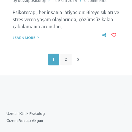
by
bozalppsikoloji
14 Ekim 2019
0 comments
Psikoterapi, her insanın ihtiyacıdır. Bireye sıkıntı ve
stres veren yaşam olaylarında, çözümsüz kalan
çabalamanın ardından,...
LEARN MORE
1
2
Uzman Klinik Psikolog
Gizem Bozalp Akgün