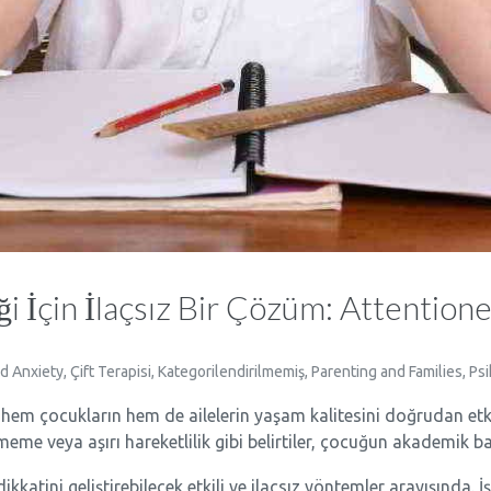
ği İçin İlaçsız Bir Çözüm: Attention
ld Anxiety
,
Çift Terapisi
,
Kategorilendirilmemiş
,
Parenting and Families
,
Ps
, hem çocukların hem de ailelerin yaşam kalitesini doğrudan etk
 veya aşırı hareketlilik gibi belirtiler, çocuğun akademik başarı
dikkatini geliştirebilecek etkili ve ilaçsız yöntemler arayışında