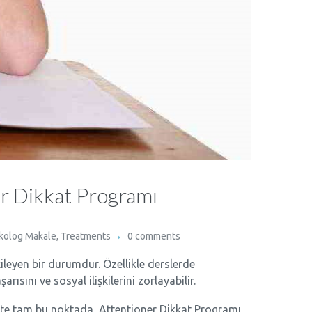
er Dikkat Programı
ikolog Makale
,
Treatments
0 comments
ileyen bir durumdur. Özellikle derslerde
sını ve sosyal ilişkilerini zorlayabilir.
. İşte tam bu noktada, Attentioner Dikkat Programı