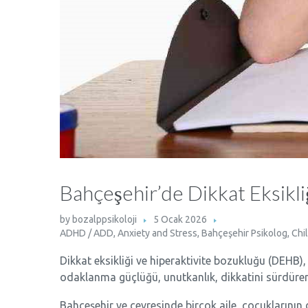
Bahçeşehir’de Dikkat Eksikli
by
bozalppsikoloji
5 Ocak 2026
ADHD / ADD
,
Anxiety and Stress
,
Bahçeşehir Psikolog
,
Chi
Dikkat eksikliği ve hiperaktivite bozukluğu (DEHB)
odaklanma güçlüğü, unutkanlık, dikkatini sürdürememe
Bahçeşehir ve çevresinde birçok aile, çocuklarının 