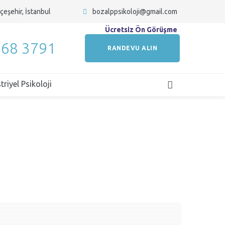
çeşehir, İstanbul
bozalppsikoloji@gmail.com
Ücretsiz Ön Görüşme
068 3791
RANDEVU ALIN
riyel Psikoloji