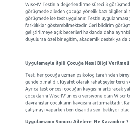
Wısc-IV Testinin değerlendirme süreci 3 görüşmed
görüşmede aileden çocuğa yönelik bazı bilgiler alın
görüşmede ise test uygulanır. Testin uygulanması 
farklılıklar gösterebilmektedir. Geri bildirim görüş
geliştirilmeye açık becerileri hakkında daha ayrıntı
duyulursa özel bir eğitim, akademik destek ya da d
Uygulamayla İlgili Çocuğa Nasıl Bilgi Verilmeli
Test, her çocuğa uzman psikolog tarafından bireys
günde olmalıdır. Kıyafet olarak rahat şeyler tercih 
Ayrıca test öncesi çocuğun kaygısını arttıracak ya
çocuklarını Wısc-IV’ün eski versiyonu olan Wıscr tes
davranışlar çocukların kaygısını arttırmaktadır. Ka
çalışmayı yaparken ben dışarıda seni bekliyor olac
Uygulamanın Sonucu Ailelere Ne Kazandırır ?