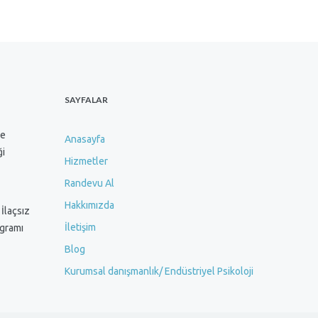
SAYFALAR
ve
Anasayfa
ği
Hizmetler
Randevu Al
Hakkımızda
 İlaçsız
İletişim
ogramı
Blog
Kurumsal danışmanlık/ Endüstriyel Psikoloji