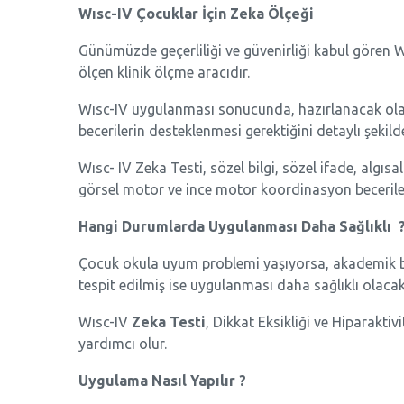
Wısc-IV Çocuklar İçin Zeka Ölçeği
Günümüzde geçerliliği ve güvenirliği kabul gören Wı
ölçen klinik ölçme aracıdır.
Wısc-IV uygulanması sonucunda, hazırlanacak olan
becerilerin desteklenmesi gerektiğini detaylı şekilde
Wısc- IV Zeka Testi, sözel bilgi, sözel ifade, algısa
görsel motor ve ince motor koordinasyon beceriler
Hangi Durumlarda Uygulanması Daha Sağlıklı 
Çocuk okula uyum problemi yaşıyorsa, akademik bec
tespit edilmiş ise uygulanması daha sağlıklı olacakt
Wısc-IV
Zeka Testi
, Dikkat Eksikliği ve Hiparakti
yardımcı olur.
Uygulama Nasıl Yapılır ?