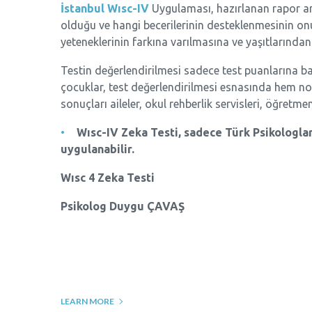
İstanbul Wısc-IV
Uygulaması, hazırlanan rapor arac
olduğu ve hangi becerilerinin desteklenmesinin onu
yeteneklerinin farkına varılmasına ve yaşıtlarında
Testin değerlendirilmesi sadece test puanlarına bak
çocuklar, test değerlendirilmesi esnasında hem nor
sonuçları aileler, okul rehberlik servisleri, öğretmen
Wısc-IV Zeka Testi, sadece Türk Psikologlar
uygulanabilir.
Wısc 4 Zeka Testi
Psikolog Duygu ÇAVAŞ
LEARN MORE