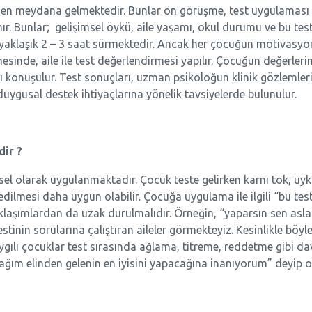
en meydana gelmektedir. Bunlar ön görüşme, test uygulaması ve
ır. Bunlar; gelişimsel öykü, aile yaşamı, okul durumu ve bu test
yaklaşık 2 – 3 saat sürmektedir. Ancak her çocuğun motivasyon 
mesinde, aile ile test değerlendirmesi yapılır. Çocuğun değerlerin
lı konuşulur. Test sonuçları, uzman psikoloğun klinik gözlemleri
uygusal destek ihtiyaçlarına yönelik tavsiyelerde bulunulur.
dir ?
el olarak uygulanmaktadır. Çocuk teste gelirken karnı tok, uy
edilmesi daha uygun olabilir. Çocuğa uygulama ile ilgili “bu tes
klaşımlardan da uzak durulmalıdır. Örneğin, “yaparsın sen aslan
tinin sorularına çalıştıran aileler görmekteyiz. Kesinlikle böyl
ygılı çocuklar test sırasında ağlama, titreme, reddetme gibi da
ağım elinden gelenin en iyisini yapacağına inanıyorum” deyip on