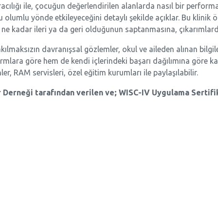
ılığı ile, çocuğun değerlendirilen alanlarda nasıl bir performan
 olumlu yönde etkileyeceğini detaylı şekilde açıklar. Bu klinik 
n ne kadar ileri ya da geri olduğunun saptanmasına, çıkarımlar
ılmaksızın davranışsal gözlemler, okul ve aileden alınan bilgile
mlara göre hem de kendi içlerindeki başarı dağılımına göre kap
ler, RAM servisleri, özel eğitim kurumları ile paylaşılabilir.
 Derneği tarafından verilen ve; WISC-IV Uygulama Sertifik