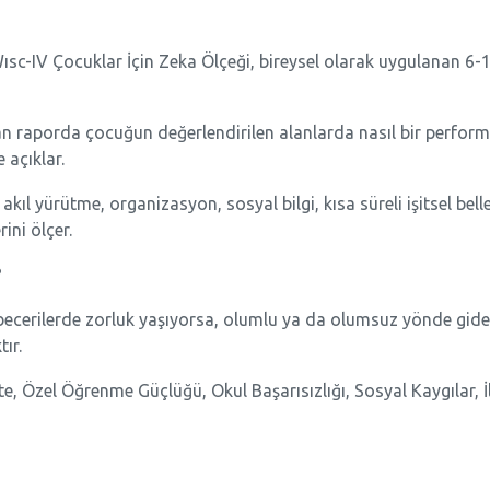
sc-IV Çocuklar İçin Zeka Ölçeği, bireysel olarak uygulanan 6-16
 raporda çocuğun değerlendirilen alanlarda nasıl bir performa
 açıklar.
l akıl yürütme, organizasyon, sosyal bilgi, kısa süreli işitsel be
ini ölçer.
?
erilerde zorluk yaşıyorsa, olumlu ya da olumsuz yönde giden y
ır.
vite, Özel Öğrenme Güçlüğü, Okul Başarısızlığı, Sosyal Kaygılar, 