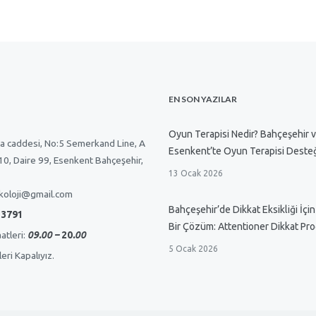
EN SON YAZILAR
Oyun Terapisi Nedir? Bahçeşehir 
a caddesi, No:5 Semerkand Line, A
Esenkent’te Oyun Terapisi Deste
 10, Daire 99, Esenkent Bahçeşehir,
13 Ocak 2026
koloji@gmail.com
Bahçeşehir’de Dikkat Eksikliği İçin
 3791
Bir Çözüm: Attentioner Dikkat Pr
atleri:
09.00 –
20
.00
5 Ocak 2026
eri Kapalıyız.