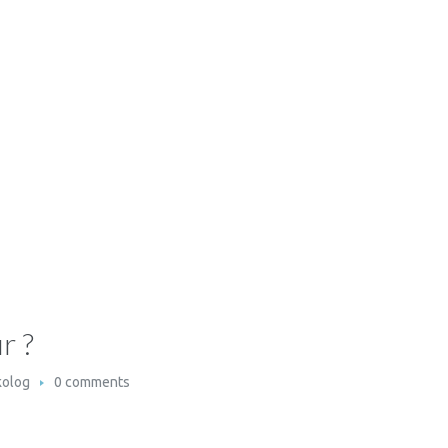
r ?
kolog
0 comments