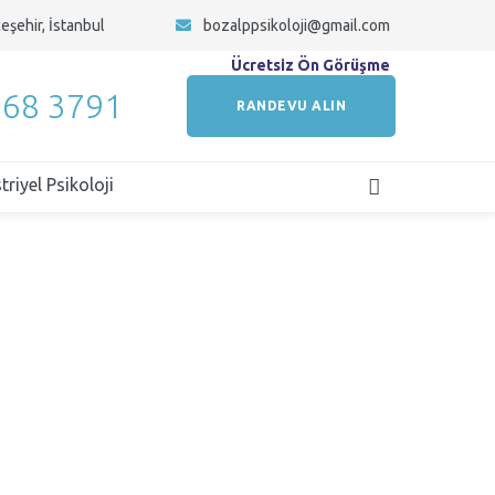
eşehir, İstanbul
bozalppsikoloji@gmail.com
Ücretsiz Ön Görüşme
068 3791
RANDEVU ALIN
riyel Psikoloji