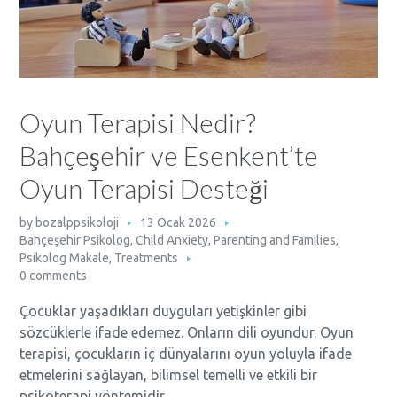
Oyun Terapisi Nedir?
Bahçeşehir ve Esenkent’te
Oyun Terapisi Desteği
by
bozalppsikoloji
13 Ocak 2026
Bahçeşehir Psikolog
,
Child Anxiety
,
Parenting and Families
,
Psikolog Makale
,
Treatments
0 comments
Çocuklar yaşadıkları duyguları yetişkinler gibi
sözcüklerle ifade edemez. Onların dili oyundur. Oyun
terapisi, çocukların iç dünyalarını oyun yoluyla ifade
etmelerini sağlayan, bilimsel temelli ve etkili bir
psikoterapi yöntemidir.