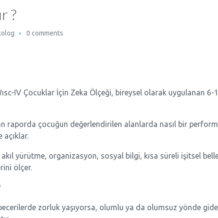
r ?
kolog
0 comments
sc-IV Çocuklar İçin Zeka Ölçeği, bireysel olarak uygulanan 6-16
 raporda çocuğun değerlendirilen alanlarda nasıl bir performa
 açıklar.
l akıl yürütme, organizasyon, sosyal bilgi, kısa süreli işitsel be
ini ölçer.
?
erilerde zorluk yaşıyorsa, olumlu ya da olumsuz yönde giden y