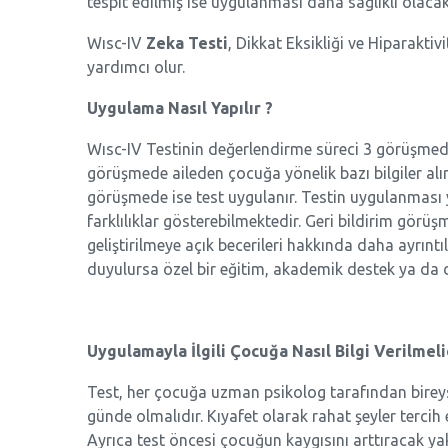
tespit edilmiş ise uygulanması daha sağlıklı olacakt
Wısc-IV
Zeka Testi
, Dikkat Eksikliği ve Hiparakti
yardımcı olur.
Uygulama Nasıl Yapılır ?
Wısc-IV Testinin değerlendirme süreci 3 görüşmed
görüşmede aileden çocuğa yönelik bazı bilgiler alın
görüşmede ise test uygulanır. Testin uygulanması 
farklılıklar gösterebilmektedir. Geri bildirim görüş
geliştirilmeye açık becerileri hakkında daha ayrıntı
duyulursa özel bir eğitim, akademik destek ya da d
Uygulamayla İlgili Çocuğa Nasıl Bilgi Verilmeli
Test, her çocuğa uzman psikolog tarafından bireys
günde olmalıdır. Kıyafet olarak rahat şeyler tercih 
Ayrıca test öncesi çocuğun kaygısını arttıracak ya