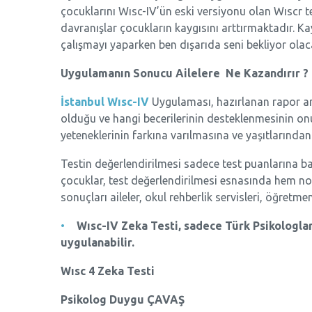
çocuklarını Wısc-IV’ün eski versiyonu olan Wıscr tes
davranışlar çocukların kaygısını arttırmaktadır. Ka
çalışmayı yaparken ben dışarıda seni bekliyor olac
Uygulamanın Sonucu Ailelere Ne Kazandırır ?
İstanbul Wısc-IV
Uygulaması, hazırlanan rapor arac
olduğu ve hangi becerilerinin desteklenmesinin onu
yeteneklerinin farkına varılmasına ve yaşıtlarında
Testin değerlendirilmesi sadece test puanlarına bak
çocuklar, test değerlendirilmesi esnasında hem nor
sonuçları aileler, okul rehberlik servisleri, öğretmen
Wısc-IV Zeka Testi, sadece Türk Psikologlar
uygulanabilir.
Wısc 4 Zeka Testi
Psikolog Duygu ÇAVAŞ