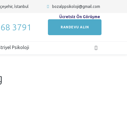
çeşehir, İstanbul
bozalppsikoloji@gmail.com
Ücretsiz Ön Görüşme
068 3791
RANDEVU ALIN
riyel Psikoloji
g