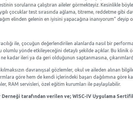
tinin sorularına çalıştıran aileler görmekteyiz. Kesinlikle böyl
ygılı çocuklar test sırasında ağlama, titreme, reddetme gibi da
ağım elinden gelenin en iyisini yapacağına inanıyorum” deyip on
ılığı ile, çocuğun değerlendirilen alanlarda nasıl bir performan
 olumlu yönde etkileyeceğini detaylı şekilde açıklar. Bu klinik 
n ne kadar ileri ya da geri olduğunun saptanmasına, çıkarımlar
ılmaksızın davranışsal gözlemler, okul ve aileden alınan bilgile
mlara göre hem de kendi içlerindeki başarı dağılımına göre kap
ler, RAM servisleri, özel eğitim kurumları ile paylaşılabilir.
 Derneği tarafından verilen ve; WISC-IV Uygulama Sertifik