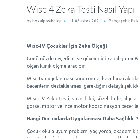
Wısc 4 Zeka Testi Nasıl Yapılı
by
bozalppsikoloji
11 Ağustos 2021
Bahçeşehir Psi
Wısc-IV Çocuklar İçin Zeka Ölçeği
Günümüzde geçerliliği ve güvenirliği kabul gören Wı
ölçen klinik ölçme aracıdır.
Wısc-IV uygulanması sonucunda, hazırlanacak olan
becerilerin desteklenmesi gerektiğini detaylı şekilde
Wısc- IV Zeka Testi, sözel bilgi, sözel ifade, algısa
görsel motor ve ince motor koordinasyon beceriler
Hangi Durumlarda Uygulanması Daha Sağlıklı 
Çocuk okula uyum problemi yaşıyorsa, akademik bec