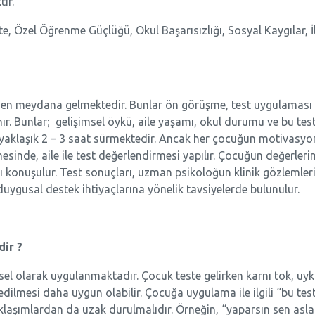
ır.
vite, Özel Öğrenme Güçlüğü, Okul Başarısızlığı, Sosyal Kaygılar, 
en meydana gelmektedir. Bunlar ön görüşme, test uygulaması ve
ır. Bunlar; gelişimsel öykü, aile yaşamı, okul durumu ve bu test
yaklaşık 2 – 3 saat sürmektedir. Ancak her çocuğun motivasyon 
mesinde, aile ile test değerlendirmesi yapılır. Çocuğun değerlerin
lı konuşulur. Test sonuçları, uzman psikoloğun klinik gözlemleri
uygusal destek ihtiyaçlarına yönelik tavsiyelerde bulunulur.
dir ?
el olarak uygulanmaktadır. Çocuk teste gelirken karnı tok, uy
edilmesi daha uygun olabilir. Çocuğa uygulama ile ilgili “bu tes
klaşımlardan da uzak durulmalıdır. Örneğin, “yaparsın sen aslan